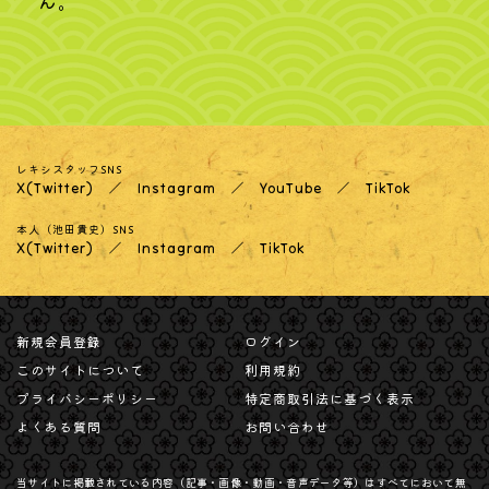
ん。
レキシスタッフSNS
X(Twitter)
Instagram
YouTube
TikTok
本人（池田貴史）SNS
X(Twitter)
Instagram
TikTok
新規会員登録
ログイン
このサイトについて
利用規約
プライバシーポリシー
特定商取引法に基づく表示
よくある質問
お問い合わせ
当サイトに掲載されている内容（記事・画像・動画・音声データ等）はすべてにおいて無