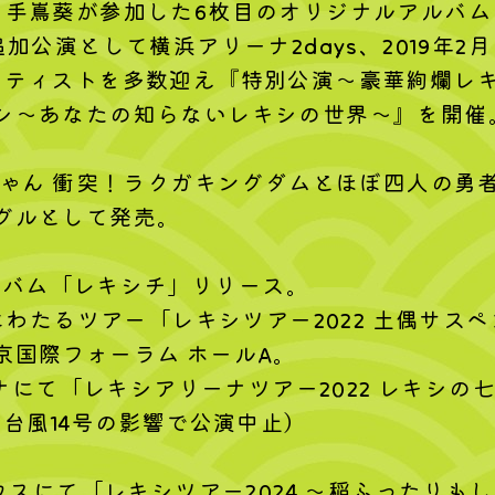
、手嶌葵が参加した6枚目のオリジナルアルバ
加公演として横浜アリーナ2days、2019年
ーティストを多数迎え『特別公演～豪華絢爛レキ
シ～あなたの知らないレキシの世界～』を開催
ちゃん 衝突！ラクガキングダムとほぼ四人の勇
グルとして発売。
アルバム「レキシチ」リリース。
演にわたるツアー「レキシツアー2022 土偶サ
京国際フォーラム ホールA。
リーナにて「レキシアリーナツアー2022 レキシ
は台風14号の影響で公演中止）
ハウスにて「レキシツアー2024 ～稲ふったり