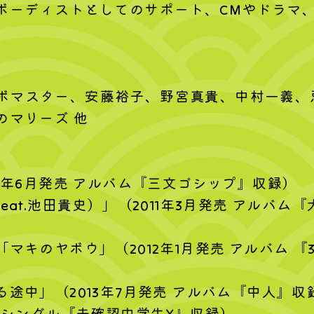
ボーディストとしてのサポート、CMやドラマ
ンボマスター、安藤裕子、野宮真貴、中村一義、忌野清
のマリーズ 他
9年6月発売 アルバム『三文ゴシップ』収録）
at.池田貴史）」（2011年3月発売 アルバ
ボウ」（2012年1月発売 アルバム 『30~Greate
途中」（2013年7月発売 アルバム『中人』収
月発売 シングル『未確認中学生X』収録）