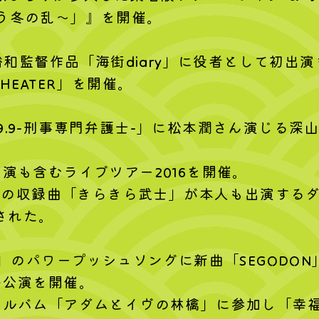
う冬の乱～」』を開催。
裕和監督作品「海街diary」に役者として初出
THEATER」を開催。
場「99.9-刑事専門弁護士-」に松本潤さん演じ
演も含むライブツアー2016を開催。
ツ」の収録曲「きらきら武士」が本人も出演するダ
された。
ん」のパワープッシュソングに新曲「SEGODO
外公演を開催。
アルバム「アダムとイヴの林檎」に参加し「幸