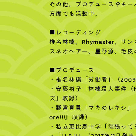
その他、プロデュースやキー
方面でも活動中。
■レコーディング
椎名林檎、Rhymester、サ
スネオヘア一、星野源、毛皮
■プロデュース
・椎名林檎「労働者」（200
・安藤裕子「林檎殺人事件（fe
ズ』収録）
・野宮真貴「マキのレキシ」「マキのヤ
ore!!!』収録）
・私立恵比寿中学「頑張ってる
・「U.B.U」（2013年11