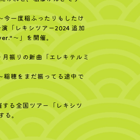
 ～今一度稲ふったりもしたけ
「レキシツアー2024 追加
r."～」を開催。
3ヶ月振りの新曲「エレキテルミ
秋 ～稲穂をまだ振ってる途中で
開催する全国ツアー「レキシツ
催する。