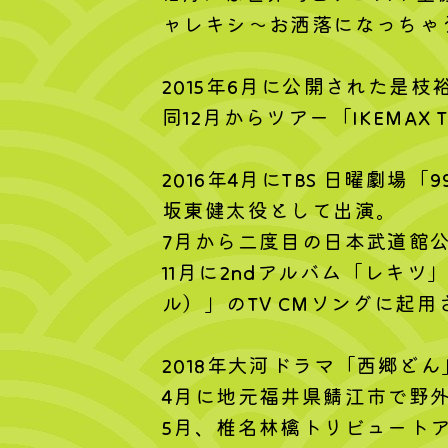
ャレキシ～お洒落になっちゃ
2015年6月に公開された是枝
同12月からツアー「IKEMAX 
2016年4月にTBS 日曜劇
坂東健太役として出演。
7月から二度目の日本武道館公
11月に2ndアルバム「レキ
ル）」のTV CMソングに起用
2018年大河ドラマ「西郷ど
4月に地元福井県鯖江市で野
5月、椎名林檎トリビュート