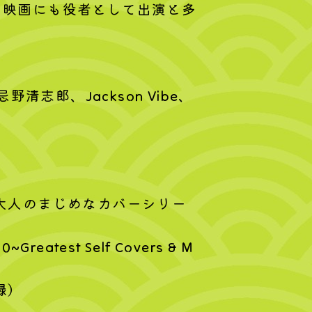
、映画にも役者として出演と多
志郎、Jackson Vibe、
ム『大人のまじめなカバーシリー
st Self Covers & M
録）