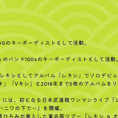
ER DOGのキーボーディストとして活動。
）らのバンド100sのキーボーディストとして活動
のレキシとしてアルバム「レキシ」でソロデビ
」「Vキシ」と2016年まで5枚のアルバムを
の日）には、初となる日本武道館ワンマンライブ『
ハニワの下で～』を開催。
原ひろみが参入した東名阪ツアー『レキシ ＆ オ