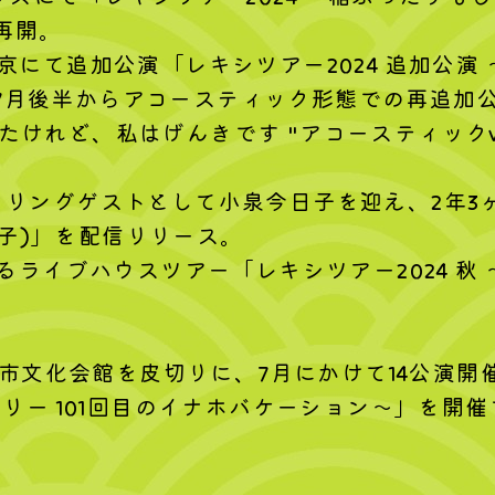
再開。
東京にて追加公演「レキシツアー2024 追加公演
月後半からアコースティック形態での再追加公演
たけれど、私はげんきです "アコースティックve
ャリングゲストとして小泉今日子を迎え、2年
今日子)」を配信リリース。
巡るライブハウスツアー「レキシツアー2024 
･市川市文化会館を皮切りに、7月にかけて14公演
ーリー 101回目のイナホバケーション〜」を開