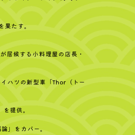
演を果たす。
る深山が居候する小料理屋の店長・
イハツの新型車「Thor（トー
N」を提供。
福論」をカバー。