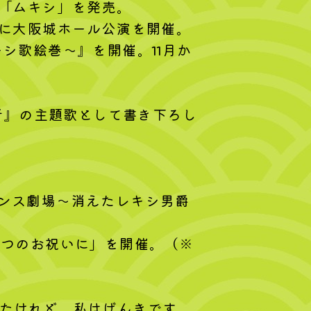
ム「ムキシ」を発売。
2月に大阪城ホール公演を開催。
シ歌絵巻～』を開催。11月か
。
者』の主題歌として書き下ろし
スペンス劇場～消えたレキシ男爵
の七つのお祝いに」を開催。（※
もしたけれど、私はげんきです