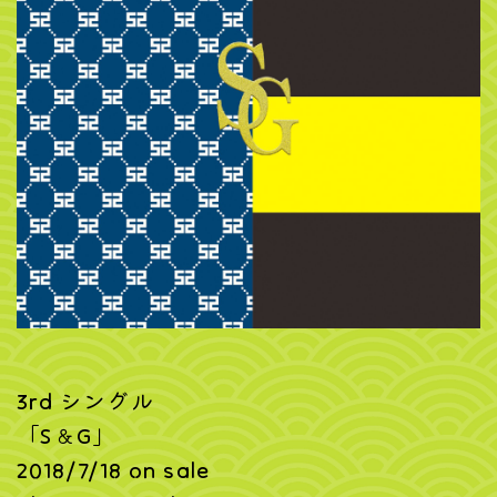
3rd シングル
「S＆G」
2018/7/18 on sale