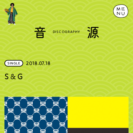
音
源
DISCOGRAPHY
2018.07.18
SINGLE
S＆G