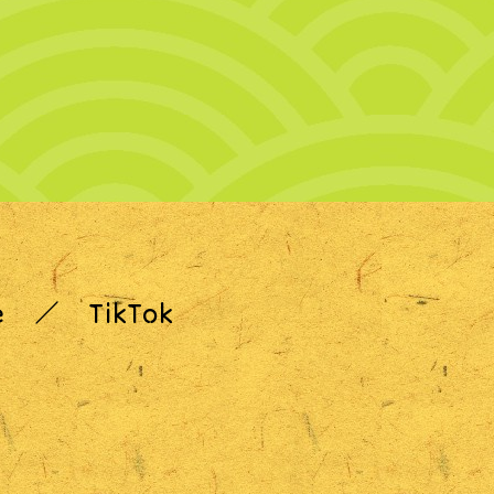
e
TikTok