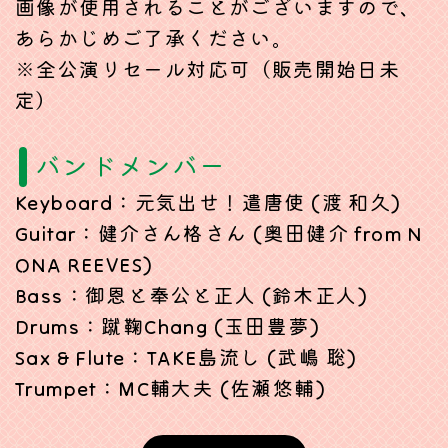
画像が使用されることがございますので、
あらかじめご了承ください。
※全公演リセール対応可（販売開始日未
定）
バンドメンバー
Keyboard：元気出せ！遣唐使 (渡 和久)
Guitar：健介さん格さん (奥田健介 from N
ONA REEVES)
Bass：御恩と奉公と正人 (鈴木正人)
Drums：蹴鞠Chang (玉田豊夢)
Sax & Flute：TAKE島流し (武嶋 聡)
Trumpet：MC輔大夫 (佐瀬悠輔)