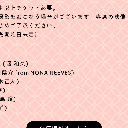
生以上チケット必要。
撮影をおこなう場合がございます。客席の映像
じめご了承ください。
売開始日未定）
 (渡 和久)
介 from NONA REEVES)
木正人)
夢)
武嶋 聡)
輔)