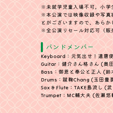
※未就学児童入場不可。小学
※本公演では映像収録や写真
とがございますので、あらか
※全公演リセール対応可（販
バンドメンバー
Keyboard：元気出せ！遣唐使
Guitar：健介さん格さん (奥田健
Bass：御恩と奉公と正人 (鈴
Drums：蹴鞠Chang (玉田豊
Sax & Flute：TAKE島流し (
Trumpet：MC輔大夫 (佐瀬悠